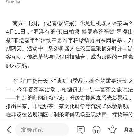
维春 摄
南方日报讯 （记者/廖钰娴）你见过机器人采茶吗？
4月11日，“罗浮有茶·茗曰柏塘”博罗春茶季暨“罗浮山
茶”非遗嘉年华活动在惠州市柏塘镇万亩茶园启幕，为
期两天。活动中，采茶机器人在茶园里采摘茶叶并与游
客互动，传统茶艺与现代科技融合，成为茶园的一道亮
丽风景线。
作为“广货行天下”博罗四季品牌推介的重要活动之
一，今年春茶季活动，柏塘镇进一步丰富茶文旅玩法
——打造茶咖网红新业态，升级古榄园森系光影景观，
推出采茶、非遗炒茶、茶文化研学等沉浸式体验活动。
0
/200
在非遗技艺展演区，制茶师傅现场重现炒青、揉捻等传
统工艺，用柴火灶台、竹制茶篓等工具，深度还原古法
发送
发表评论
制茶场景，引来众多市民游客近距离参与互动。