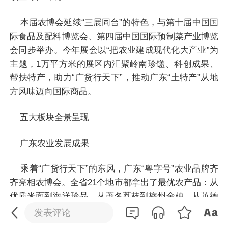
本届农博会延续“三展同台”的特色，与第十届中国国
际食品及配料博览会、第四届中国国际预制菜产业博览
会同步举办。今年展会以“把农业建成现代化大产业”为
主题，1万平方米的展区内汇聚岭南珍馐、科创成果、
帮扶特产，助力“广货行天下”，推动广东“土特产”从地
方风味迈向国际商品。
五大板块全景呈现
广东农业发展成果
乘着“广货行天下”的东风，广东“粤字号”农业品牌齐
0
/200
齐亮相农博会。全省21个地市都拿出了最优农产品：从
优质米面到海洋珍品，从茂名荔枝到梅州金柚，从英德
发送
红茶到潮州凤凰单丛，从清远鸡到狮头鹅，从新会陈皮
发表评论
到化州化橘红……生动诠释“食在广东”的深厚底蕴，擦