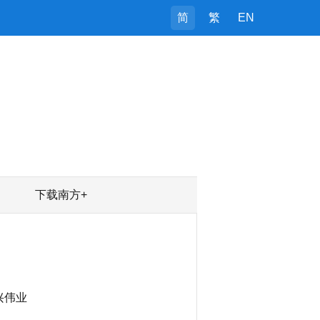
简
繁
EN
下载南方+
兴伟业