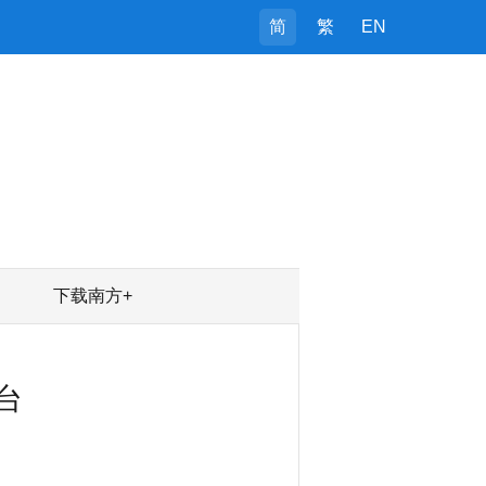
简
繁
EN
下载南方+
台