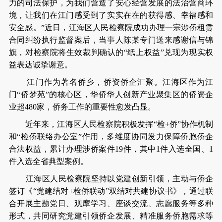
力的司法保护，为我们营造了安心经营发展的法治营商环
境，让我们在江门感受到了实实在在的获得感、幸福感和
安全感。”近日，江海区人民检察院成功办理一宗涉侨租赁
合同纠纷执行监督案后，当事人陈某专门送来感谢信与锦
旗，对检察院将生效裁判确认的“纸上权益”兑现为现实权
益表达诚挚谢意。
江门作为著名侨乡，侨资侨企汇聚。江海区作为江
门“侨梦苑”的核心区，华侨华人创新产业聚集区的侨资企
业超480家，侨务工作的重要性愈发凸显。
近年来，江海区人民检察院积极发挥“检+侨”协作机制
和“检侨联络办公室”作用，多维度协同发力保障侨胞侨企
合法权益，累计办理涉侨案件19件，其中1件入选全国、1
件入选全省典型案例。
江海区人民检察院坚持以党建创新引领，主动与侨企
签订《“党建结对+检侨联动”双结对共建协议书》，通过联
合开展主题党日、观摩学习、座谈交流、志愿服务等多种
形式，共同研究党建引领侨企发展、精准服务侨胞需求等