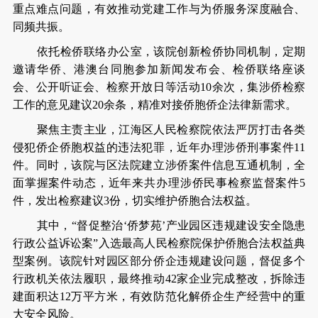
重点难点问题，有效推动党建工作与为侨服务深度融合、
同频共振。
依托检侨联络办公室，该院创新检侨协同机制，定期
邀请华侨、港澳台同胞参加新闻发布会、检侨联络座谈
会、公开听证会、检察开放日等活动10余次，集涉侨检察
工作的意见建议20余条，精准对接侨胞侨企法律新需求。
聚焦主责主业，江海区人民检察院依法严厉打击各类
侵犯侨企侨胞权益的违法犯罪，近年办理涉侨刑事案件11
件。同时，该院与区法院建立涉侨案件信息互通机制，全
面掌握案件动态，近年来共办理涉侨民事检察监督案件5
件，发出检察建议3份，切实维护侨胞合法权益。
其中，“督促整治‘侨梦苑’产业园区违规建设安全隐患
行政公益诉讼案”入选最高人民检察院保护侨胞合法权益典
型案例。该院针对园区部分侨企违规建设问题，督促多个
行政机关依法履职，最终推动42家企业完成整改，拆除违
建面积达12万平方米，有效防范化解侨企生产经营中的重
大安全风险。