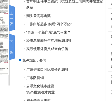
黄坤明王伟中走访慰问抗战老战士老同志并发放纪
念章
上
潮头登高再击桨
一
版
一张白纸起步 实现“四个万亿”
“再造一个新广东”底气何来？
经济总量攀升年均增长15.9%
下
一
实际使用外资八成来自侨胞
版
第A02版：要闻
广州进出口同比增长近15%
广东队摘铜
云浮文化强市建设
35条措施引才兴业
潮头登高再击桨
“再造一个新广东”底气何来？