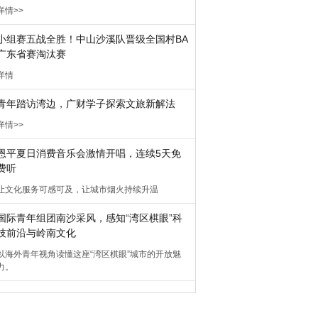
详情>>
小组赛五战全胜！中山沙溪队晋级全国村BA
广东省赛淘汰赛
详情
青年踏访湾边，广财学子探索文旅新解法
详情>>
恩平夏日消费音乐会激情开唱，连续5天免
费听
让文化服务可感可及，让城市烟火持续升温
国际青年组团南沙采风，感知“湾区棋眼”科
技前沿与岭南文化
以海外青年视角读懂这座“湾区棋眼”城市的开放魅
力。
视频 | 数字华夏吴为：锚定仿生交互，让人
形机器人落地真实场景