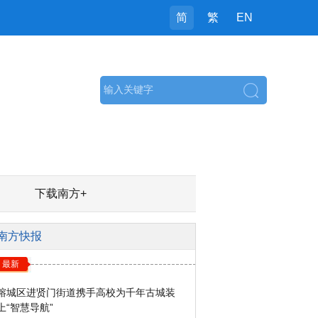
简
繁
EN
搜索
下载南方+
南方快报
最新
榕城区进贤门街道携手高校为千年古城装
上“智慧导航”