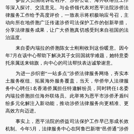
参会人员围绕诉讼程序、涉侨公证、海外联络点工作
等深入探讨、交流意见。与会侨领代表对恩平法院涉侨法
律服务工作给予高度评价，一致表示将积极响应号召，主
动向所在地侨胞广泛传递涉侨司法保护工作的创新举措，
分享法律服务成果，让广大侨胞真切感受到来自祖国的法
治温度。
来自委内瑞拉的侨胞陈女士刚刚收到这份暖意。因今
年7月在该中心帮助下解决其子女回国就学难题，她特意委
托亲属送来锦旗，向中心的司法帮扶表达诚挚谢意。
为进一步织密“一站多点”涉侨法律服务网络，夯实本
土服务枢纽、拓展海外服务覆盖，当天，华侨华人法律服
务中心聘任1名香港侨属担任特邀解纷员，同时聘任1名委
内瑞拉侨胞担任海外联络员。此举将为恩平市涉侨矛盾纠
纷多元化解注入新动能，推动涉侨法律服务向更精准、更
高效方向迈进。
事实上，恩平法院的侨益司法保护工作早已形成长效
机制。今年5月，法律服务中心在阿鲁巴新增“邑侨通”涉侨