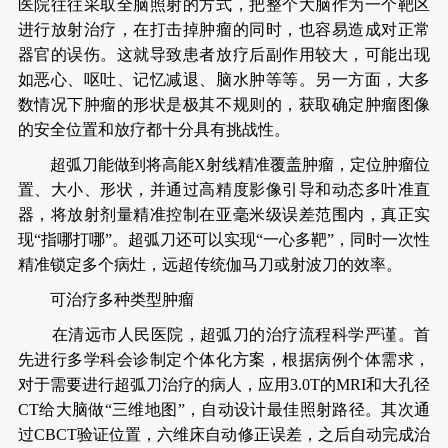
医院往往采取全脑照射的方式，把整个大脑作为一个靶区
进行放射治疗，在打击掉肿瘤的同时，也容易造成对正常
器官的误伤。这就导致患者放疗后副作用较大，可能出现
如恶心、呕吐、记忆减退、脑水肿等等。另一方面，大多
数情况下肿瘤的形状是极其不规则的，获取确定肿瘤图像
的安全位置和放疗都十分具有挑战性。
超弧刀能做到将高能X射线精准覆盖肿瘤，定位肿瘤位
置、大小、形状，并通过高精度影像引导和动态多叶准直
器，将放射剂量精准控制在亚毫米级误差范围内，真正实
现“指哪打哪”。超弧刀还可以实现“一心多靶”，同时一次性
精准锁定多个病灶，远超传统伽马刀或射波刀的效率。
可治疗多种类型肿瘤
在清远市人民医院，超弧刀的治疗流程科学严谨。首
先进行多学科会诊制定个体化方案，根据病例个体需求，
对于需要进行超弧刀治疗的病人，应用3.0T的MRI和大孔径
CT给大脑做“三维地图”，自动设计最佳照射路径。其次通
过CBCT验证位置，六维床自动修正误差，之后自动完成治