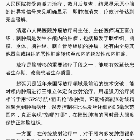
人民医院接受超弧刀治疗，数月后复查，结果显示原小脑
蚓部异常信号未见明确显示，即肿瘤消失，疗效评价达到
完全缓解。
清远市人民医院肿瘤放疗科主任、主任医师冯正富介
绍，脑肿瘤是发生在颅内的肿瘤，包括原发于脑组织、脑
膜、垂体、脑神经、脑血管等组织的肿瘤，还有由全身其
他器官或组织的恶性肿瘤转移至颅内的继发性颅内肿瘤。
放疗是脑转移的重要治疗手段之一，能够有效延长患
者生存期、改善患者生存质量。
超弧刀是近年来国际放疗领域最前沿的技术突破，能
对颅内肿瘤进行三维立体定向放射治疗。用超弧刀治疗就
相当于用“GPS导航+狙击枪”杀肿瘤。它能将高能X射线精
准聚焦到肿瘤病灶，误差控制在比头发丝还细的0.5毫米范
围内，真正实现“指哪打哪”，在摧毁肿瘤的同时最大限度
保护正常脑组织。
一方面，在传统放射治疗中，对于颅内多发肿瘤很多