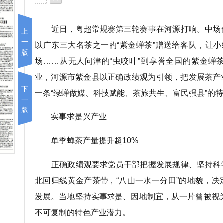
近日，粤超常规赛第三轮赛事在河源打响。中场
上
一
以广东三大名茶之一的“紫金蝉茶”赠送给客队，让小
版
场……从无人问津的“虫咬叶”到享誉全国的紫金蝉
业，河源市紫金县以正确政绩观为引领，把发展茶产
下
一条“绿蝉做媒、科技赋能、茶旅共生、富民强县”的
一
版
实事求是兴产业
单季蝉茶产量提升超10%
正确政绩观要求党员干部把握发展规律、坚持科
北回归线黄金产茶带，“八山一水一分田”的地貌，
发展。当地坚持实事求是、因地制宜，从一片曾被视为“
不可复制的特色产业潜力。