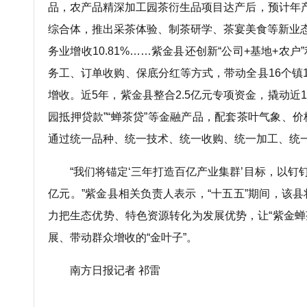
品，农产品精深加工园茶衍生品项目达产后，预计年产值
综合体，推出采茶体验、制茶研学、茶宴美食等新业
务业增收10.81%……紫金县还创新“公司+基地+农
务工、订单收购、保底分红等方式，带动全县16个镇1
增收。近5年，紫金县整合2.5亿元专项资金，撬动近
园抵押贷款”“蝉茶贷”等金融产品，配套茶叶气象、
通过统一品种、统一技术、统一收购、统一加工、统
“我们将锚定‘三年打造百亿产业集群’目标，以钉钉
亿元。”紫金县相关负责人表示，“十五五”期间，该
力把生态优势、特色资源转化为发展优势，让“紫金蝉茶
展、带动群众增收的“金叶子”。
南方日报记者 祁雷