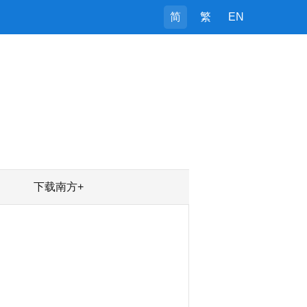
简
繁
EN
下载南方+