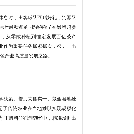
休息时，主客球队互赠好礼，河源队
绿叶蝉酝酿的“蜜香密码”香飘粤超赛
茶，从零散种植到锚定发展百亿茶产
业作为重要任务抓紧抓实，努力走出
特色产业高质量发展之路。
学决策、着力真抓实干。紫金县地处
决定了传统农业在当地难以实现规模化
下脚料”的“蝉咬叶”中，精准发掘出