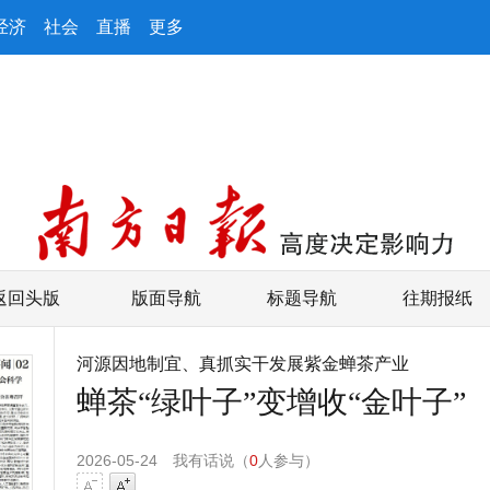
经济
社会
直播
更多
返回头版
版面导航
标题导航
往期报纸
河源因地制宜、真抓实干发展紫金蝉茶产业
蝉茶“绿叶子”变增收“金叶子”
2026-05-24
我有话说（
0
人参与）