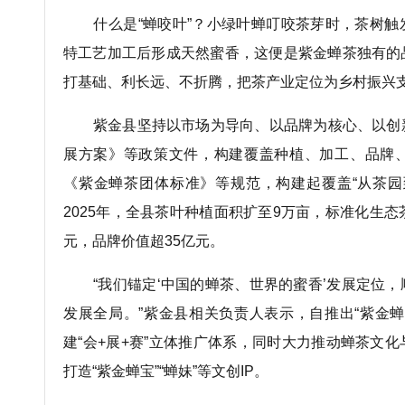
什么是“蝉咬叶”？小绿叶蝉叮咬茶芽时，茶树触
特工艺加工后形成天然蜜香，这便是紫金蝉茶独有的
打基础、利长远、不折腾，把茶产业定位为乡村振兴
紫金县坚持以市场为导向、以品牌为核心、以创
展方案》等政策文件，构建覆盖种植、加工、品牌
《紫金蝉茶团体标准》等规范，构建起覆盖“从茶园
2025年，全县茶叶种植面积扩至9万亩，标准化生态
元，品牌价值超35亿元。
“我们锚定‘中国的蝉茶、世界的蜜香’发展定位
发展全局。”紫金县相关负责人表示，自推出“紫金
建“会+展+赛”立体推广体系，同时大力推动蝉茶文
打造“紫金蝉宝”“蝉妹”等文创IP。