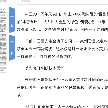
从国庆60周年天安门广场上600万颗闪耀的“雷曼
上
一
的“冰雪五环”；从人民大会堂的绿色照明改造，到米
版
超高清巨幕……这些“高光时刻”背后，都有一个共同
日前，雷曼光电全资子公司——惠州雷曼光电科技
下
一
获全国五一劳动奖状。这不仅是对一家企业技术实力
版
一群追光者工匠精神的最高致敬。
以光为刃 刺破技术天堑
走进惠州雷曼位于仲恺高新区东江科技园的超高清
家庭巨幕墙，正播放着绚丽的风景视频。这背后，是一
战。
“这是目前全球范围内技术领先的水平。”惠州雷曼