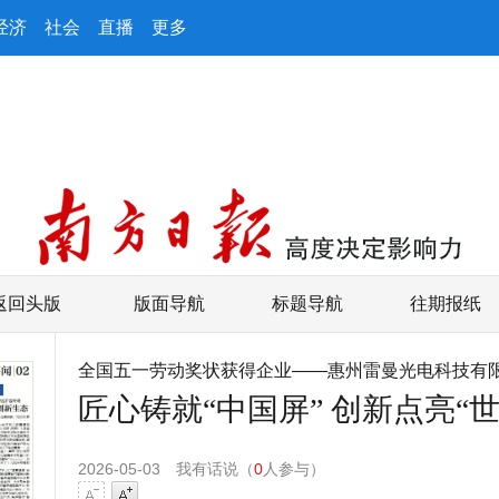
经济
社会
直播
更多
返回头版
版面导航
标题导航
往期报纸
全国五一劳动奖状获得企业——惠州雷曼光电科技有
匠心铸就“中国屏” 创新点亮“世
2026-05-03
我有话说（
0
人参与）