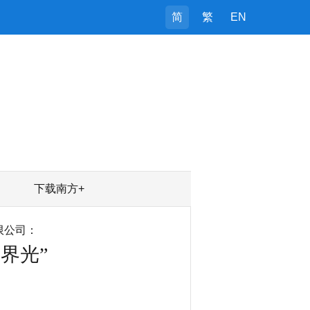
简
繁
EN
下载南方+
限公司：
界光”