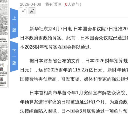
2026-04-08
我有话说（
0
人参与）
上
一
新华社东京4月7日电 日本国会参议院7日批准2026
版
日本政府财政预算案。此前，日本国会众议院已通过
本2026财年预算案在国会得以通过。
下
一
据日本财务省公布的文件，日本2026财年预算规模达
版
日元），远超2025财年的115.2万亿日元。新财
国债费均再创新高，引发市场、媒体和专家的强烈担
日本首相高市早苗今年1月突然宣布解散众议院、
年预算案进行审议的日程被迫延迟约1个月。为避免
法接续而陷入困境，日本国会3月底曾通过一项临时预