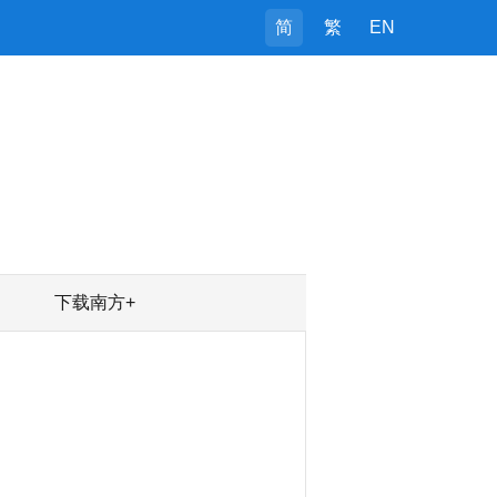
简
繁
EN
下载南方+