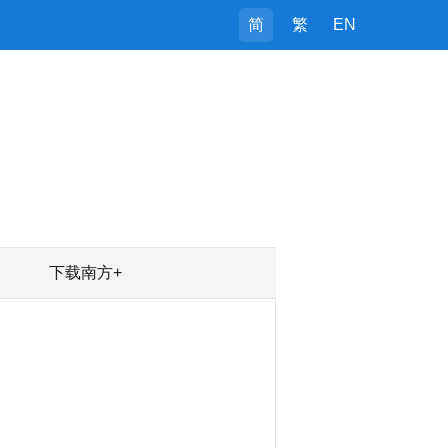
简
繁
EN
下载南方+