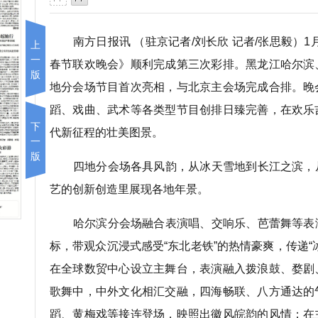
南方日报讯 （驻京记者/刘长欣 记者/张思毅）1月
上
一
春节联欢晚会》顺利完成第三次彩排。黑龙江哈尔滨
版
地分会场节目首次亮相，与北京主会场完成合排。晚
蹈、戏曲、武术等各类型节目创排日臻完善，在欢乐
下
代新征程的壮美图景。
一
版
四地分会场各具风韵，从冰天雪地到长江之滨，
艺的创新创造里展现各地年景。
哈尔滨分会场融合表演唱、交响乐、芭蕾舞等表
标，带观众沉浸式感受“东北老铁”的热情豪爽，传递“
在全球数贸中心设立主舞台，表演融入拨浪鼓、婺剧
歌舞中，中外文化相汇交融，四海畅联、八方通达的
蹈、黄梅戏等接连登场，映照出徽风皖韵的风情；在