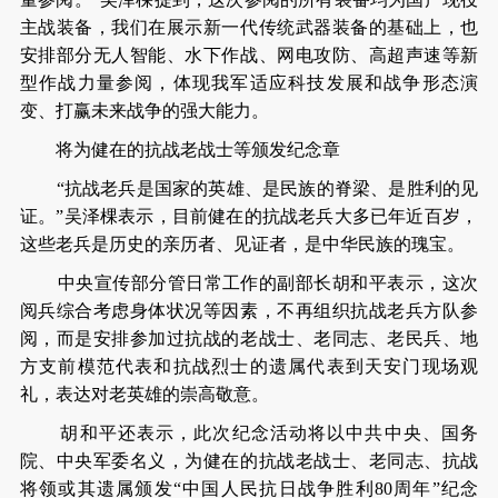
主战装备，我们在展示新一代传统武器装备的基础上，也
安排部分无人智能、水下作战、网电攻防、高超声速等新
型作战力量参阅，体现我军适应科技发展和战争形态演
变、打赢未来战争的强大能力。
将为健在的抗战老战士等颁发纪念章
“抗战老兵是国家的英雄、是民族的脊梁、是胜利的见
证。”吴泽棵表示，目前健在的抗战老兵大多已年近百岁，
这些老兵是历史的亲历者、见证者，是中华民族的瑰宝。
中央宣传部分管日常工作的副部长胡和平表示，这次
阅兵综合考虑身体状况等因素，不再组织抗战老兵方队参
阅，而是安排参加过抗战的老战士、老同志、老民兵、地
方支前模范代表和抗战烈士的遗属代表到天安门现场观
礼，表达对老英雄的崇高敬意。
胡和平还表示，此次纪念活动将以中共中央、国务
院、中央军委名义，为健在的抗战老战士、老同志、抗战
将领或其遗属颁发“中国人民抗日战争胜利80周年”纪念