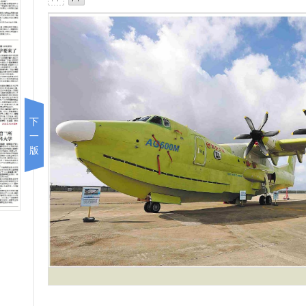
下
一
版