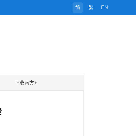
简
繁
EN
下载南方+
段