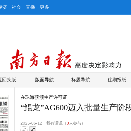
经济
社会
直播
更多
返回头版
版面导航
标题导航
往期报纸
在珠海获颁生产许可证
“鲲龙”AG600迈入批量生产阶
2025-06-12
我有话说（
0
人参与）