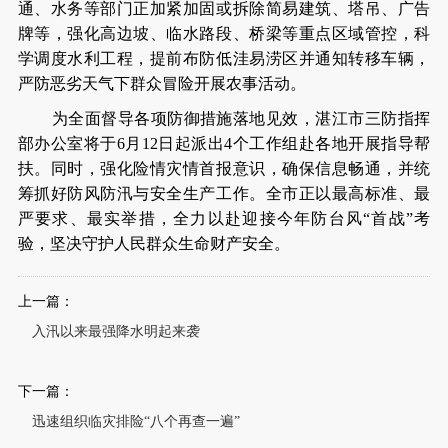
通、水务等部门正加紧加固或拆除简易建筑、塔吊、广告
牌等，强化高边坡、临水路段、桥梁等重点区域管控，科
学调度水利工程，提前布防低洼易涝区并通知转移车辆，
严防恶劣天气下群众冒险开展农事活动。
为全面督导各项防御措施落地见效，湛江市三防指挥
部办公室将于6月12日起派出4个工作组赴各地开展指导帮
扶。同时，强化险情灾情首报意识，确保信息畅通，并统
筹抓好防风防汛与安全生产工作。全市正以最高标准、最
严要求、最实举措，全力以赴迎接今年防台风“首战”考
验，坚决守护人民群众生命财产安全。
上一篇：
入汛以来最强降水明起来袭
下一篇：
迅速组织临灾排险“八个再查一遍”