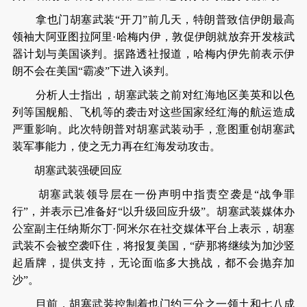
拿也门胡塞武装“开刀”前几天，特朗普致信伊朗最高
领袖大阿亚图拉阿里·哈梅内伊，敦促伊朗就放弃开发核武
器计划与美国谈判。据路透社报道，哈梅内伊先前表示伊
朗不会在美国“霸凌”下进入谈判。
分析人士指出，胡塞武装之前对红海地区美英和以色
列等国舰船、飞机等的袭击对这些国家经红海的航运造成
严重影响。此次特朗普对胡塞武装动手，意图重创胡塞武
装军事能力，使之无力再在红海发动攻击。
胡塞武装强硬回应
胡塞武装领导层在一份声明中指责空袭是“战争罪
行”，并表示已准备好“以升级回应升级”。胡塞武装媒体办
公室副主任纳斯尔丁·阿米尔在社交媒体平台上表示，胡塞
武装不会被空袭吓住，将报复美国，“萨那将继续为加沙竖
起盾牌，提供支持，无论面临多大挑战，都不会抛弃加
沙”。
目前，胡塞武装控制着也门约三分之一领土和七八成