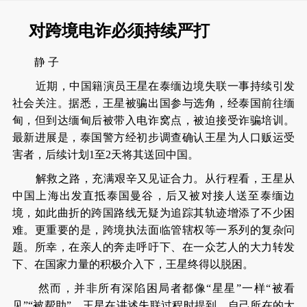
对跨境电诈必须持续严打
静 子
近期，中国籍演员王星在泰缅边境失联一事持续引发
社会关注。据悉，王星被骗出国参与选角，经泰国前往缅
甸，但到达缅甸后被带入电诈窝点，被迫接受诈骗培训。
最新进展是，泰国警方经初步调查确认王星为人口贩运受
害者，后续计划1至2天将其送回中国。
解救之路，充满艰辛又见证合力。从行程看，王星从
中国上海出发直抵泰国曼谷，后又被对接人送至泰缅边
境，如此曲折的跨国路线无疑为追踪其轨迹增添了不少困
难。更重要的是，跨境执法面临管辖权等一系列的复杂问
题。所幸，在亲人的奔走呼吁下、在一众艺人的大力转发
下、在国家力量的积极介入下，王星终得以脱困。
然而，并非所有深陷困局者都像“星星”一样“被看
见”“被帮助”。王星在讲述失联过程时提到，自己所在的大