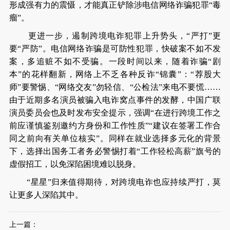
形成强有力的震慑，才能真正铲除涉电信网络诈骗犯罪“毒
瘤”。
更进一步，遏制跨境电诈犯罪上升势头，“严打”更
要“严防”。电信网络诈骗是可防性犯罪，快破案不如不发
案，多追赃不如不受骗。一段时间以来，随着诈骗“剧
本”的花样翻新，网络上不乏各种反诈“锦囊”：“荐股大
师”要警惕、“网络交友”勿轻信、“公检法”来电不要慌……
由于近期多名演员被骗入电诈窝点事件的发酵，中国广联
演员委员会也及时发布安全提示，强调“在进行跨境工作之
前应谨慎鉴别邀约方身份和工作性质”“建议在签署工作合
同之前向有关单位核实”。同样在就业选择多元化的背景
下，选择出国务工者务必警惕打着“工作轻松高薪”旗号的
虚假招工，以免深陷困境难以脱身。
“星星”归来值得期待，对跨境电诈也应持续严打，莫
让更多人深陷其中。
上一篇：