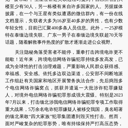
楼至少有50人，另一栋楼有来自许多国家的人。另据媒体
披露，在一个与王星有类似遭遇的微信群内，有一份在线
文档显示，失联者大多为16岁至40多岁的男性，也有少数
年轻女性，目前已汇聚400多条人员信息。此外，一25岁模
特在泰缅边境失联、广东一男子在泰缅边境失联超70天等
话题，随着解救事件热度的扩散才逐渐走进公众视野。
关注隐秘角落受害者不能停，重拳打击跨境电诈更不
能歇！近年来，跨境电信网络诈骗犯罪持续多发高发，已
成为全球性的打击治理难题，严重影响人民群众获得感、
幸福感、安全感。依托多边双边渠道，公安部不间断地派
工作组赴有关国家和地区开展警务执法合作，先后捣毁多
个电信网络诈骗窝点，抓获并遣返一大批涉诈犯罪嫌疑
人，对境外电信网络诈骗犯罪形成强大震慑。特别是2023
年7月以来，打击缅北涉我电信网络诈骗犯罪专项工作取得
重大战果，5万余名电诈犯罪嫌疑人被移交我国，臭名昭著
的缅北果敢“四大家族”犯罪集团遭到毁灭性打击。然而，
面对严峻复杂的犯罪形势，唯有持续保持严打高压态势，