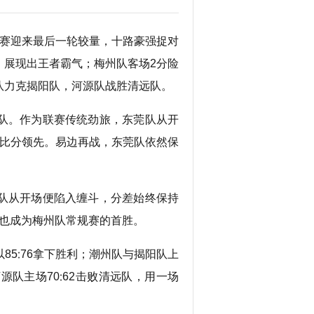
规赛迎来最后一轮较量，十路豪强捉对
，展现出王者霸气；梅州队客场2分险
队力克揭阳队，河源队战胜清远队。
队。作为联赛传统劲旅，东莞队从开
大比分领先。易边再战，东莞队依然保
队从开场便陷入缠斗，分差始终保持
利也成为梅州队常规赛的首胜。
5∶76拿下胜利；潮州队与揭阳队上
河源队主场70∶62击败清远队，用一场