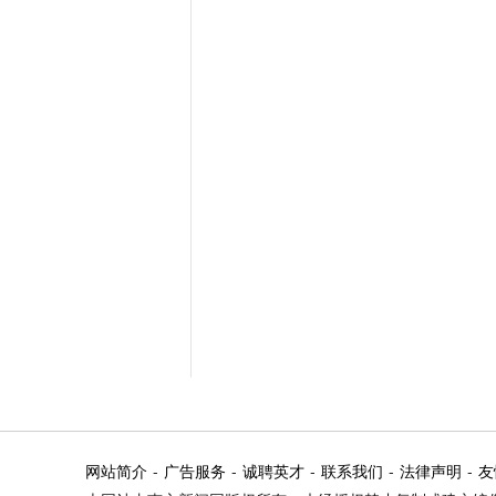
网站简介
-
广告服务
-
诚聘英才
-
联系我们
-
法律声明
-
友