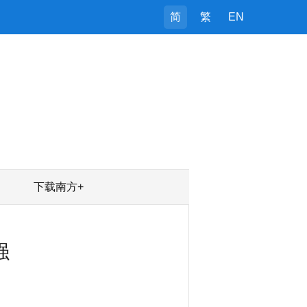
简
繁
EN
下载南方+
强