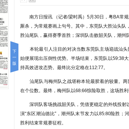
南方日报讯 （记者/梁时禹）5月30日，粤BA常
厮杀，为常规赛画上句号。其中，东莞队大胜汕头队
胜汕尾队，赢得赛季首胜；深圳队击败韶关队，潮州
本轮最引人注目的对决当数东莞队主场迎战汕头
下
一
始便展现出压倒性优势。半场结束，东莞队以59∶38
版
持高效进攻态势。最终比分定格在112∶77。
汕尾队与梅州队之战堪称本轮最胶着的较量。两
在个位数。最终，梅州队以68∶66惊险取胜，这场胜
深圳队客场挑战韶关队，凭借更稳定的外线投射以8
演“东区潮汕德比”，潮州队末节发力以85∶80险胜；
胜利结束常规赛征程。