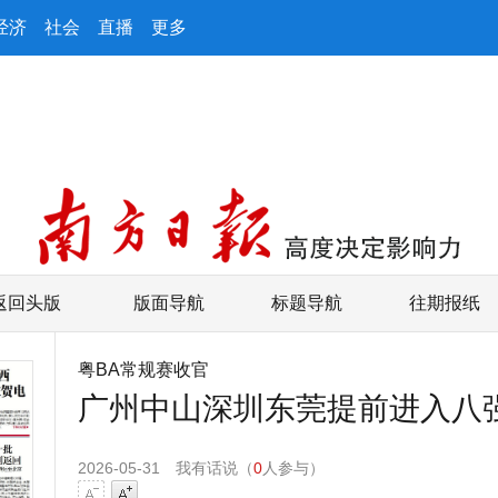
经济
社会
直播
更多
返回头版
版面导航
标题导航
往期报纸
粤BA常规赛收官
广州中山深圳东莞提前进入八
2026-05-31
我有话说（
0
人参与）