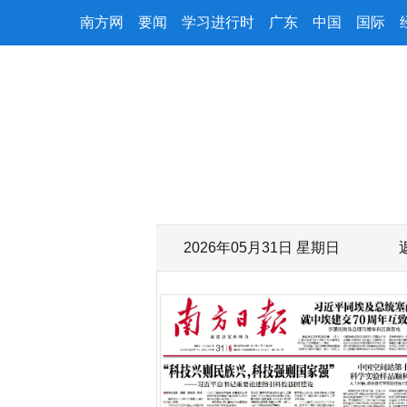
南方网
要闻
学习进行时
广东
中国
国际
2026年05月31日 星期日
字号减小
字号增大