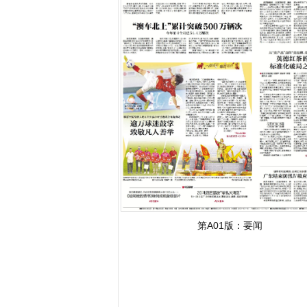
字号减小
字号增大
第A01版：
要闻