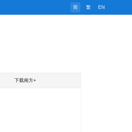
简
繁
EN
下载南方+