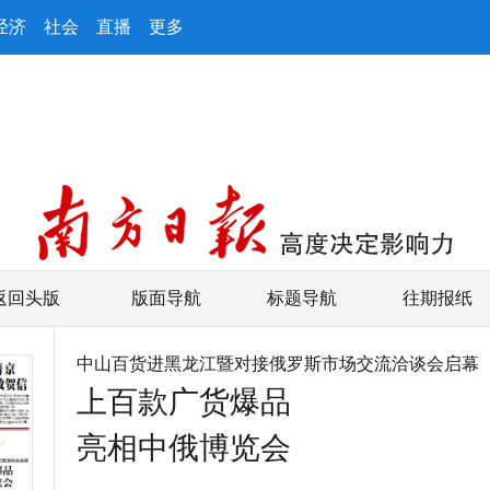
经济
社会
直播
更多
返回头版
版面导航
标题导航
往期报纸
中山百货进黑龙江暨对接俄罗斯市场交流洽谈会启幕
上百款广货爆品
亮相中俄博览会