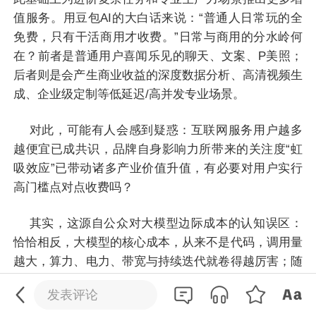
值服务。用豆包AI的大白话来说：“普通人日常玩的全
免费，只有干活商用才收费。”日常与商用的分水岭何
在？前者是普通用户喜闻乐见的聊天、文案、P美照；
后者则是会产生商业收益的深度数据分析、高清视频生
成、企业级定制等低延迟/高并发专业场景。
对此，可能有人会感到疑惑：互联网服务用户越多
越便宜已成共识，品牌自身影响力所带来的关注度“虹
吸效应”已带动诸多产业价值升值，有必要对用户实行
高门槛点对点收费吗？
其实，这源自公众对大模型边际成本的认知误区：
恰恰相反，大模型的核心成本，从来不是代码，调用量
0
/200
越大，算力、电力、带宽与持续迭代就卷得越厉害；随
着模型变得越来越复杂、吞吐参数越来越大，所需要的
发送
发表评论
现实与虚拟成本可谓“巨人的食量”。而当AI大模型日益