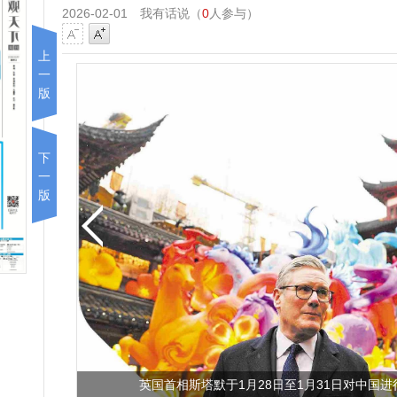
2026-02-01
我有话说（
0
人参与）
上
一
版
下
一
版
英国首相斯塔默于1月28日至1月31日对中国