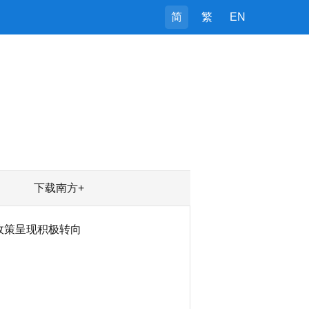
简
繁
EN
下载南方+
政策呈现积极转向