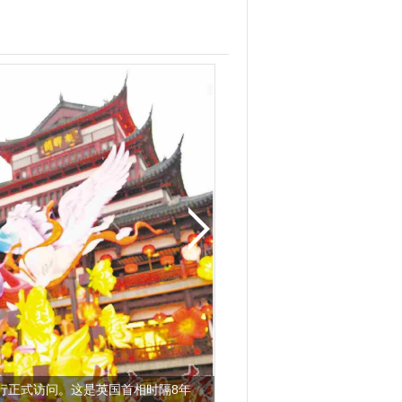
进行正式访问。这是英国首相时隔8年