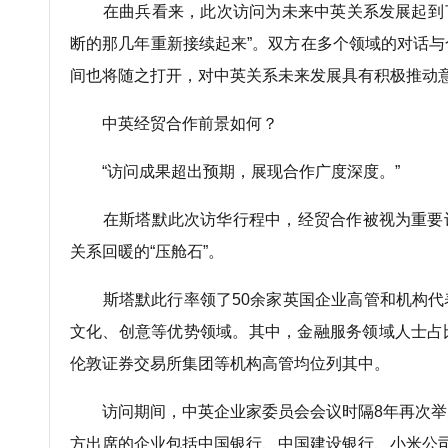
在曲兵看来，此次访问为未来中英关系发展起到了
断的那几年重新接续起来”。双方在多个领域的对话
间也将随之打开，对中英关系未来发展具有积极推动
中英经贸合作前景如何？
“访问成果超出预期，展现合作广度深度。”
在斯塔默此次访华行程中，经贸合作被视为重要
关系回暖的“压舱石”。
斯塔默此行率领了50余家英国企业高管和机构代
文化、创意等优势领域。其中，金融服务领域人士占
伦敦证券交易所集团等机构高管均位列其中。
访问期间，中英企业家委员会会议时隔8年再次举
方出席的企业包括中国银行、中国建设银行、小米公