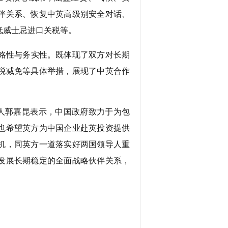
伴关系、恢复中英高级别安全对话、
低威士忌进口关税等。
略性与务实性。既体现了双方对长期
税减免等具体举措，展现了中英合作
人郭嘉昆表示，中国政府致力于为包
也希望英方为中国企业赴英投资提供
机，同英方一道落实好两国领导人重
发展长期稳定的全面战略伙伴关系，