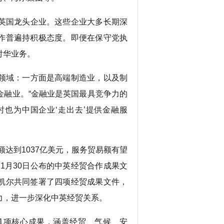
英国龙头企业。这些企业大多长期深
作普遍持积极态度。即便在保守党执
对华业务。
领域：一方面是高端制造业，以及制
金融业。“金融业是英国最具竞争力的
也为中国企业‘走出去’提供金融服
达到1037亿美元，服务贸易额有望
部1月30日公布的中英经贸合作成果文
凯尔共同签署了四项经贸成果文件，
力，进一步深化中英经贸关系。
1项核心成果，涵盖经贸、气候、安