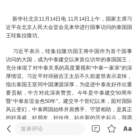
新华社北京11月14日电 11月14日上午，国家主席习
近平在北京人民大会堂会见来华进行国事访问的泰国国
王哇集拉隆功。
习近平表示，哇集拉隆功国王将中国作为首个国事
访问的大国，成为中泰建交以来首位访华的泰国国王，
充分体现了对中泰关系的高度重视和“中泰一家亲”的深
厚情谊。习近平对诗丽吉王太后不久前逝世表示哀悼，
指出泰国王室同中国渊源深厚，为促进中泰友好作出重
要贡献，中方对此深表赞赏。今年是中泰建交50周年
暨“中泰友谊金色50年”。建交半个世纪以来，面对国际
风云变幻，中泰两国始终并肩携手、守望相助，是真正
0
/200
的好亲戚、好朋友、好伙伴。站在新的历史起点，我愿
同哇集拉隆功国王引领中泰命运共同体建设在下一个50
发送
发表评论
年取得更大进展，共同书写中泰友好的新篇章。