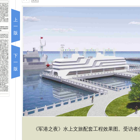
上
一
版
下
一
版
《军港之夜》水上文旅配套工程效果图。受访者