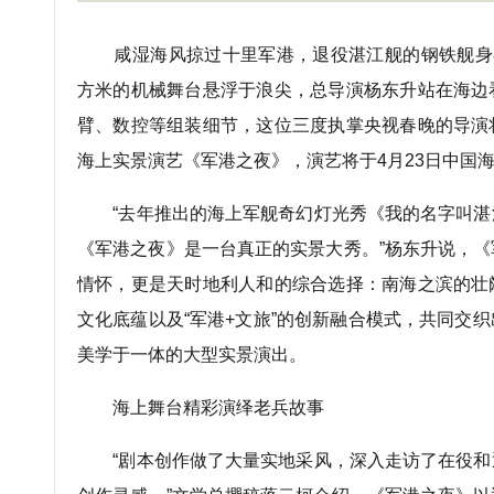
咸湿海风掠过十里军港，退役湛江舰的钢铁舰身在
方米的机械舞台悬浮于浪尖，总导演杨东升站在海边
臂、数控等组装细节，这位三度执掌央视春晚的导演
海上实景演艺《军港之夜》，演艺将于4月23日中国
“去年推出的海上军舰奇幻灯光秀《我的名字叫湛
《军港之夜》是一台真正的实景大秀。”杨东升说，
情怀，更是天时地利人和的综合选择：南海之滨的壮
文化底蕴以及“军港+文旅”的创新融合模式，共同交
美学于一体的大型实景演出。
海上舞台精彩演绎老兵故事
“剧本创作做了大量实地采风，深入走访了在役和