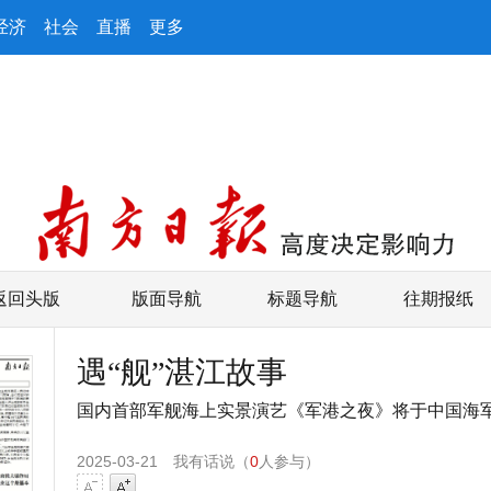
经济
社会
直播
更多
返回头版
版面导航
标题导航
往期报纸
遇“舰”湛江故事
国内首部军舰海上实景演艺《军港之夜》将于中国海
2025-03-21
我有话说（
0
人参与）