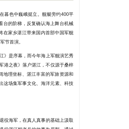
暮色中巍峨挺立。舰艇旁约400平
看台的阶梯，反复确认海上舞台机械
将在家乡湛江带来国内首部中国军舰
海军节首演。
江》是序幕，而今年海上军舰演艺秀
《军港之夜》落户湛江，不仅源于桑梓
阔地理坐标、湛江丰富的军旅资源和
织出这场集军事文化、海洋元素、科技
退役海军，在真人真事的基础上汲取