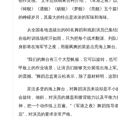
创作灵感。”文学总撰稿蒋云柯介绍，《军港之夜》
《铸舰》《遇舰》《砺舰》《梦舰》《亮舰》五个篇
的峥嵘岁月，其最大的特点是浓浓的军味和海味。
从全国各地选拔出的60名舞蹈和戏剧演员已集结
在临时训练场挥汗如雨，只为把每个战术翻滚、列队
身影将在海军节之夜，用最飒爽的英姿点亮海上舞台
“我们的舞台有三个大型帆板，它可以旋转，也可
甲板上的作业场景，让演员们能够充分展现出海上军
的震撼。”舞蹈总监黄云松表示，除了题材鲜明，这部
灵活多变的海上舞台，对舞蹈演员来说却是不小的
会旋转、倾斜，对演员的膝盖和腰背能力以及平衡力
神，把一个动作练上百遍。”《军港之夜》舞蹈指导老
后”，对演员的要求非常严格。