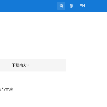
简
繁
EN
下载南方+
军节首演