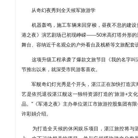
从奇幻夜秀到全天候军旅游学
机器轰鸣，施工车辆来回穿梭，昼夜不息的建设
港之夜》演艺剧场已初现峥嵘——50米高灯塔外形
舞台、容纳近千名观众的户外看台及栈桥等文旅配套
这项升级工程承袭了爆款文旅节目《我的名字叫湛
节推出以来，就深受市民游客喜欢。
军舰奇幻灯光秀是个开头，湛江正在加快打造滨海
艺是依托退役湛江舰这一独特资源打造的‘旅游+文化
品。”《军港之夜》主办单位湛江市旅游控股集团有
许彩娟介绍。
为打造全天候的休闲娱乐项目，湛江旅控将与湛