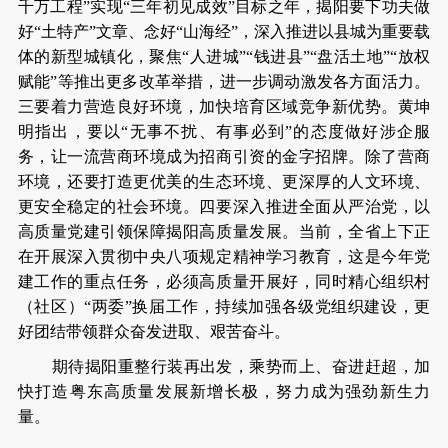
千万工程”实现“三年初见成效”目标之年，揭阳要下功夫做
好“土特产”文章、念好“山海经”，深入推进以县城为重要载
体的新型城镇化，聚焦“人进城”“钱进县”“盘活土地”“放权
赋能”等推出更多改革举措，进一步调动激发各方面活力。
三要着力营造良好环境，加快培育区域竞争新优势。黄坤
明指出，要以“无事不扰、有事必到”的态度做好涉企服
务，让一流营商环境成为招商引资的金字招牌。除了营商
环境，还要打造更优美的生态环境、更深厚的人文环境、
更安全稳定的社会环境。四要深入推进全面从严治党，以
高质量党建引领保障揭阳高质量发展。当前，全省上下正
在开展深入贯彻中央八项规定精神学习教育，这是今年党
建工作的重点任务，必须高质量开展好，同时精心组织村
（社区）“两委”换届工作，持续加强各级党组织建设，更
好团结带领群众奋发进取、艰苦奋斗。
期待揭阳重整行装再出发，乘势而上、奋进赶超，加
快打造粤东高质量发展新增长极，努力成为强劲新生力
量。