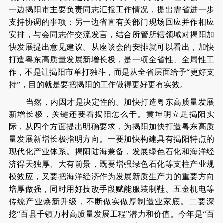
一边揭阳市主要负责同志汇报工作情况，提出需省进一步
支持协调的事项；另一边省直有关部门现场回应并作相应
安排，与会同志作交流发言，结合所管所辖领域对揭阳加
快发展提出意见建议。从座谈会的安排就可以看出，加快
打造粤东高质量发展新增长极，是一项全省性、全局性工
作，不是让揭阳市单打独斗，而是从全省层面给予“更好支
持”，目的就是要把揭阳的工作做得更好更有实效。
当然，内因才是决定性的。加快打造粤东高质量发展
新增长极，关键还要看揭阳怎么干。黄坤明立足揭阳实
际，从四个方面提出明确要求，为揭阳加快打造粤东高质
量发展新增长极指明方向。一要加快构建具有揭阳特点的
现代化产业体系。揭阳陆海兼备，发展绿色石化和海洋经
济得天独厚、大有前景，既要增强绿色石化等支柱产业规
模效应，又要把海洋经济作为发展新质生产力的重要方向
培厚做强，同时用好技改手段赋能服装制鞋、五金机电等
传统产业焕新升级，不断做实做厚制造业家底。二要深
挖“百县千镇万村高质量发展工程”潜力和价值。今年是“百