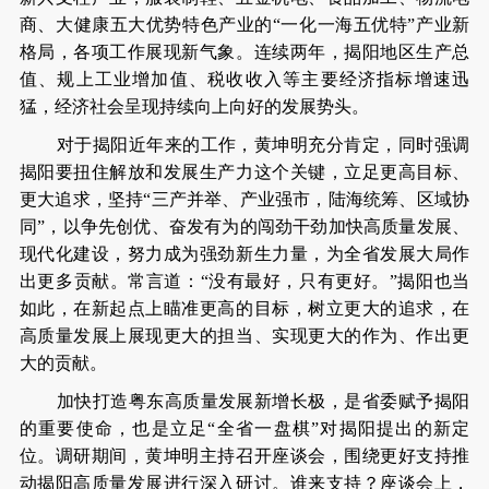
商、大健康五大优势特色产业的“一化一海五优特”产业新
格局，各项工作展现新气象。连续两年，揭阳地区生产总
值、规上工业增加值、税收收入等主要经济指标增速迅
猛，经济社会呈现持续向上向好的发展势头。
对于揭阳近年来的工作，黄坤明充分肯定，同时强调
揭阳要扭住解放和发展生产力这个关键，立足更高目标、
更大追求，坚持“三产并举、产业强市，陆海统筹、区域协
同”，以争先创优、奋发有为的闯劲干劲加快高质量发展、
现代化建设，努力成为强劲新生力量，为全省发展大局作
出更多贡献。常言道：“没有最好，只有更好。”揭阳也当
如此，在新起点上瞄准更高的目标，树立更大的追求，在
高质量发展上展现更大的担当、实现更大的作为、作出更
大的贡献。
加快打造粤东高质量发展新增长极，是省委赋予揭阳
的重要使命，也是立足“全省一盘棋”对揭阳提出的新定
位。调研期间，黄坤明主持召开座谈会，围绕更好支持推
动揭阳高质量发展进行深入研讨。谁来支持？座谈会上，