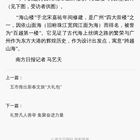
（见下图，受访者供图）。
“海山楼”于北宋嘉祐年间修建，是广州“四大崇楼”之
一，因依山面海（旧称珠江宽阔江面为海）而得名，被誉
为“百越第一楼”。它见证了古代海上丝绸之路的繁荣与广
州作为东方大港的辉煌历史，作为设计出发点，寓意“跨越
山海”。
南方日报记者 马艺天
上一篇：
五市推出新春文旅“大礼包”
下一篇：
礼赞凡人善举 集聚奋进力量
© 南方日报社 版权所有