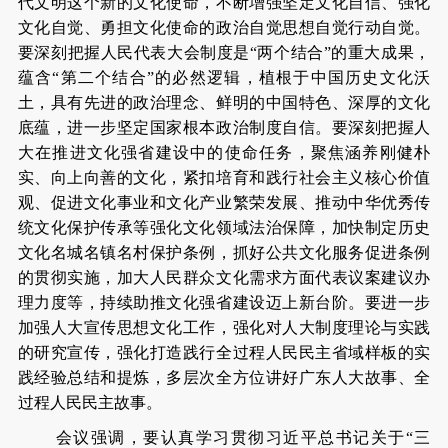
代文明这个新的文化使命，不断增强坚定文化自信、强化
文化自觉、勇担文化使命的政治自觉思想自觉行动自觉。
要深刻把握人民代表大会制度是“两个结合”的重大成果，
蕴含“第二个结合”的必然逻辑，植根于中国历史文化沃
土，具有先进的政治理念、鲜明的中国特色、深厚的文化
底蕴，进一步坚定国家根本政治制度自信。要深刻把握人
大在推进文化强省建设中的使命任务，聚焦涵养刚健朴
实、向上向善的文化，紧扣培育和践行社会主义核心价值
观、促进文化事业和文化产业繁荣发展、推动中华优秀传
统文化保护传承等强化文化领域法治保障，加快制定历史
文化名城名镇名村保护条例，抓好公共文化服务促进条例
的贯彻实施，加大人民群众文化需求方面代表议案建议办
理力度等，持续助推文化强省建设迈上新台阶。要进一步
加强人大宣传思想文化工作，强化对人大制度理论与实践
的研究宣传，强化打造践行全过程人民民主省域样板的实
践经验总结和提炼，多层次全方位讲好广东人大故事、全
过程人民民主故事。
会议强调，要认真学习贯彻习近平总书记关于“三