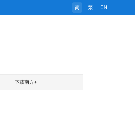
简
繁
EN
下载南方+