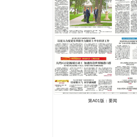
字号减小
字号增大
第A01版：
要闻