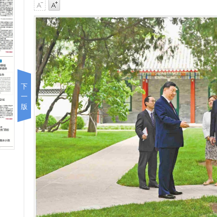
下
一
版