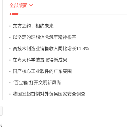
全部版面
IC03版：湛江观察·综合
IC04版：湛江观
XD01版：新兴视窗
XD02版：新兴
东方之约，相约未来
XD03版：新兴视窗·关注
XD04版：新兴
以坚定的理想信念筑牢精神根基
ZC01版：珠海观察
ZC02版：珠海
高技术制造业销售收入同比增长11.8%
ZC03版：珠海观察
ZC04版：珠海
在粤大科学装置取得新成果
国产核心工业软件的广东突围
“百宝箱”打开文明新风尚
我国发起首例对外贸易国家安全调查
报