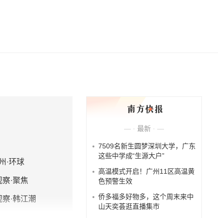
— ·
最新
· —
7509名新生圆梦深圳大学，广东
这些中学成“生源大户”
州·环球
高温模式开启！广州11区高温黄
观察·聚焦
色预警生效
侨多福多好物多，这个周末来中
观察·韩江潮
山天奕荟逛直播集市
察·关注