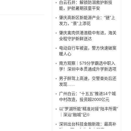
白云石井：解锁防溺救护新技
能，护航暑期孩童平安
察·视觉
肇庆高新区新能源产业：“链”上
视窗·聚焦
发力，“景”上添花
视窗·焦点
肇庆禽肉供港澳稳中有进，海关
全程守护新鲜送达
观察
电动自行车被盗，警方快速破案
暖人心
观察·城事
南方观察｜579分学霸选中职入
学！深圳中本贯通成升学新选项
男子醉驾上高速，交警查处后还
发现……
广州白云：“十五五”推进14个城
中村改造，投资超2000亿元
以“罗湖所能”精准对接“陆丰所需”
｜深汕“融城”记⑥
深圳出台科技金融新政：最高补
贴100万，企业“免申即享”